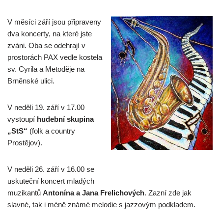
V měsíci září jsou připraveny
dva koncerty, na které jste
zváni. Oba se odehrají v
prostorách PAX vedle kostela
sv. Cyrila a Metoděje na
Brněnské ulici.
V neděli 19. září v 17.00
vystoupí
hudební skupina
„StS“
(folk a country
Prostějov).
V neděli 26. září v 16.00 se
uskuteční koncert mladých
muzikantů
Antonína a Jana Frelichových
. Zazní zde jak
slavné, tak i méně známé melodie s jazzovým podkladem.