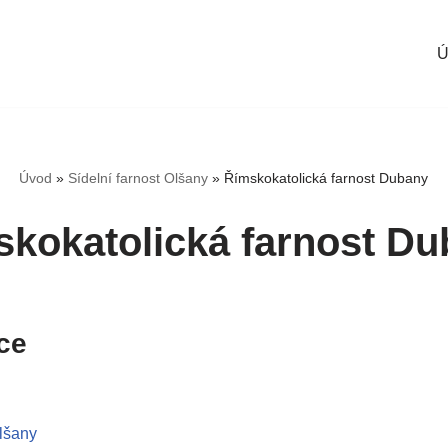
Ú
Úvod
»
Sídelní farnost Olšany
»
Římskokatolická farnost Dubany
kokatolická farnost D
ce
Olšany