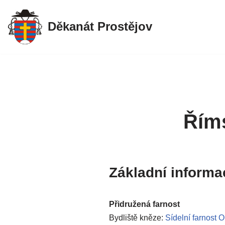
Děkanát Prostějov
Přeskočit
na
obsah
Říms
Základní informa
Přidružená farnost
Bydliště kněze:
Sídelní farnost 