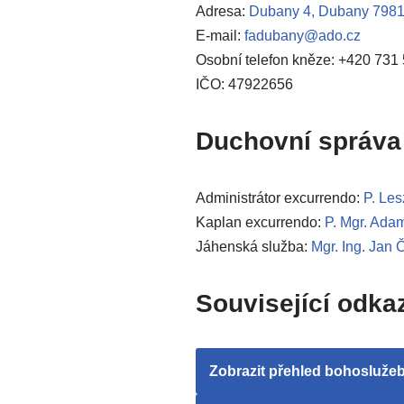
Adresa:
Dubany 4, Dubany 798
E-mail:
fadubany@ado.cz
Osobní telefon kněze: +420 731
IČO: 47922656
Duchovní správa
Administrátor excurrendo:
P. Le
Kaplan excurrendo:
P. Mgr. Ada
Jáhenská služba:
Mgr. Ing. Jan 
Související odka
Zobrazit přehled bohosluže