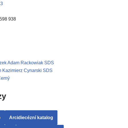
13
 598 938
szek Adam Rackowiak SDS
m Kazimierz Cynarski SDS
Černý
zy
b
Arcidiecézní katalog