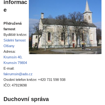
informac
e
Přidružená
farnost
Bydliště kněze:
Sídelní farnost
Olšany
Adresa:
Krumsín 40,
Krumsín 79804
E-mail:
fakrumsin@ado.cz
Osobní telefon kněze: +420 731 598 938
IČO: 47919698
Duchovní správa