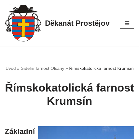
Přeskočit
Děkanát Prostějov
na
obsah
Úvod
»
Sídelní farnost Olšany
»
Římskokatolická farnost Krumsín
Římskokatolická farnost
Krumsín
Základní