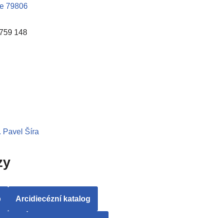
ce 79806
 759 148
. Pavel Šíra
zy
b
Arcidiecézní katalog