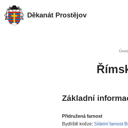
Děkanát Prostějov
Přeskočit
na
obsah
Úvo
Římsk
Základní informa
Přidružená farnost
Bydliště kněze:
Sídelní farnost 