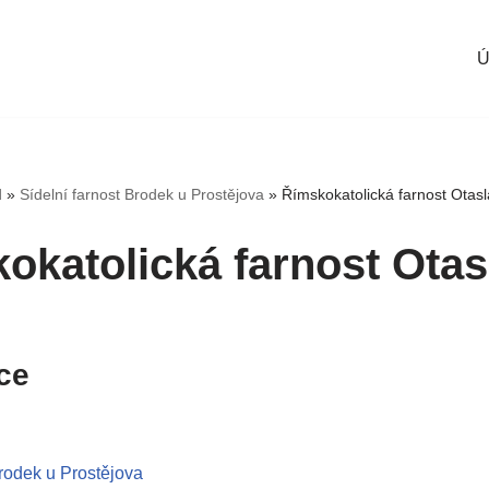
Ú
d
»
Sídelní farnost Brodek u Prostějova
»
Římskokatolická farnost Otasl
okatolická farnost Otas
ce
Brodek u Prostějova