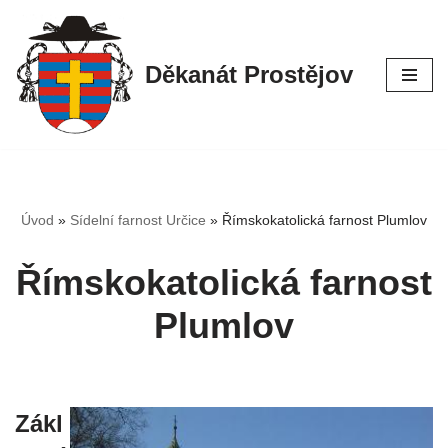
Přeskočit
Děkanát Prostějov
na
obsah
Úvod
»
Sídelní farnost Určice
»
Římskokatolická farnost Plumlov
Římskokatolická farnost
Plumlov
Zákl