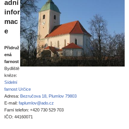
adní
infor
mac
e
Přidruž
ená
farnost
Bydliště
kněze:
Sídelní
farnost Určice
Adresa:
Bezručova 18, Plumlov 79803
E-mail:
faplumlov@ado.cz
Farní telefon: +420 730 529 703
IČO: 44160071