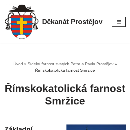
Přeskočit
Děkanát Prostějov
na
obsah
Úvod
»
Sídelní farnost svatých Petra a Pavla Prostějov
»
Římskokatolická farnost Smržice
Římskokatolická farnost
Smržice
Základní