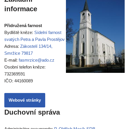
informace
Přidružená farnost
Bydliště kněze:
Sídelní farnost
svatých Petra a Pavla Prostějov
Adresa:
Zákostelí 134/14,
Smržice 79817
E-mail:
fasmrzice@ado.cz
Osobní telefon kněze:
732369591
IČO: 44160089
Webové stránky
Duchovní správa
Administrátor excurrendo:
P. Oldřich Macík SDB