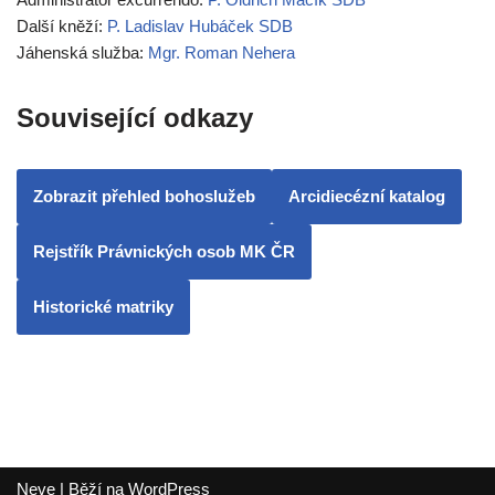
Další kněží:
P. Ladislav Hubáček SDB
Jáhenská služba:
Mgr. Roman Nehera
Související odkazy
Zobrazit přehled bohoslužeb
Arcidiecézní katalog
Rejstřík Právnických osob MK ČR
Historické matriky
Neve
| Běží na
WordPress