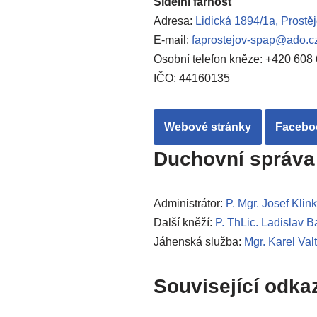
Sídelní farnost
Adresa:
Lidická 1894/1a, Prostě
E-mail:
faprostejov-spap@ado.c
Osobní telefon kněze: +420 608
IČO: 44160135
Webové stránky
Facebo
Duchovní správa
Administrátor:
P. Mgr. Josef Kli
Další kněží:
P. ThLic. Ladislav
Jáhenská služba:
Mgr. Karel Valt
Související odka