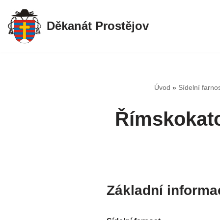
Děkanát Prostějov
Přeskočit
na
obsah
Úvod
»
Sídelní farno
Římskokato
Základní informa