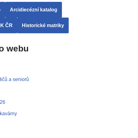
b
Arcidiecézní katalog
MK ČR
Historické matriky
ho webu
ičů a seniorů
026
 kavárny