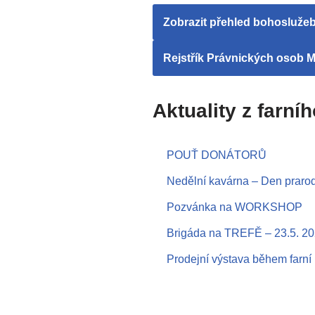
Zobrazit přehled bohosluže
Rejstřík Právnických osob 
Aktuality z farní
POUŤ DONÁTORŮ
Nedělní kavárna – Den prarod
Pozvánka na WORKSHOP
Brigáda na TREFĚ – 23.5. 2
Prodejní výstava během farní