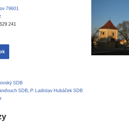
jov 79601
z
 629 241
ok
nkovský SDB
 Banďouch SDB
,
P. Ladislav Hubáček SDB
r
zy