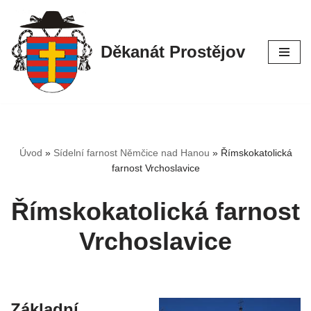
Přeskočit
Děkanát Prostějov
na
obsah
Úvod
»
Sídelní farnost Němčice nad Hanou
»
Římskokatolická
farnost Vrchoslavice
Římskokatolická farnost
Vrchoslavice
Základní