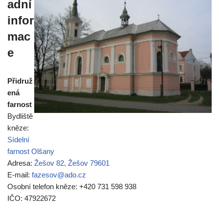
adní
infor
mac
e
Přidruž
ená
farnost
Bydliště
kněze:
Sídelní
farnost Olšany
Adresa:
Žešov 82, Žešov 79601
E-mail:
fazesov@ado.cz
Osobní telefon kněze: +420 731 598 938
IČO: 47922672