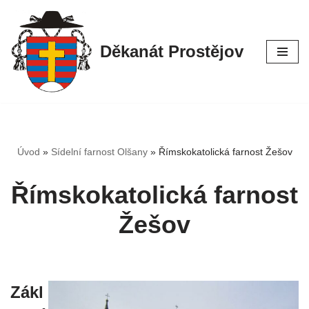
Přeskočit
Děkanát Prostějov
na
obsah
Úvod
»
Sídelní farnost Olšany
»
Římskokatolická farnost Žešov
Římskokatolická farnost
Žešov
Zákl