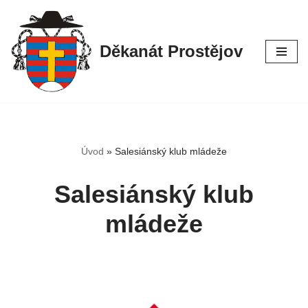
Přeskočit
Děkanát Prostějov
na
obsah
Úvod
»
Salesiánský klub mládeže
Salesiánský klub
mládeže