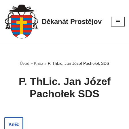
Přeskočit
Děkanát Prostějov
na
obsah
Úvod
»
Kněz
»
P. ThLic. Jan Józef Pachołek SDS
P. ThLic. Jan Józef
Pachołek SDS
Kněz