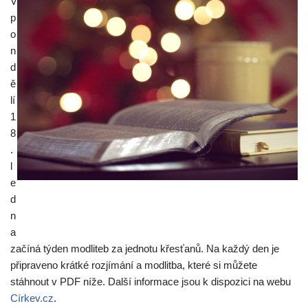
V
p
o
n
d
ě
lí
1
8
.
l
e
d
n
a
začíná týden modliteb za jednotu křesťanů. Na každý den je
připraveno krátké rozjímání a modlitba, které si můžete
stáhnout v PDF níže. Další informace jsou k dispozici na webu
Církev.cz
.