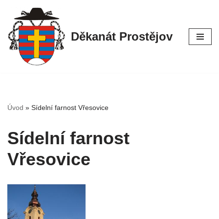
Přeskočit
Děkanát Prostějov
na
obsah
Úvod
»
Sídelní farnost Vřesovice
Sídelní farnost
Vřesovice